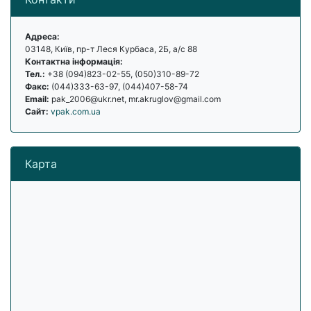
Адреса:
03148, Київ, пр-т Леся Курбаса, 2Б, а/с 88
Контактна інформація:
Тел.:
+38 (094)823-02-55, (050)310-89-72
Факс:
(044)333-63-97, (044)407-58-74
Email:
pak_2006@ukr.net, mr.akruglov@gmail.com
Сайт:
vpak.com.ua
Карта